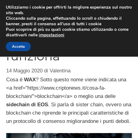
Vai
Utilizziamo i cookie per offrirti la migliore esperienza sul nostro
al
sito web.
ME
Cliccando sulla pagina, effettuando lo scroll o chiudendo il
contenuto
banner, presti il consenso all’uso di tutti i cookie
Puoi scoprire di più su quali cookie stiamo utilizzando o come
disattivarli nelle
impostazioni
WAX, cosa è e come
Accetta
funziona
14 Maggio 2020
di
Valentina
Cosa è
WAX
? Sotto questo nome viene indicata una
<a href="https://www.criptonews.it/cosa-fa-
blockchain/">blockchain</a> o meglio una delle
sidechain di EOS
. Si parla di sister chain, ovvero una
blockchain che riprende le principali caratteristiche di
un protocollo di consenso migliorandone i punti deboli.