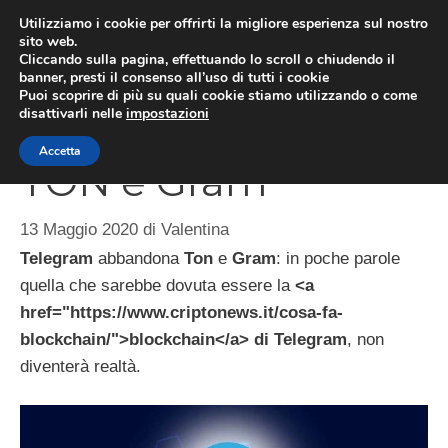
Vai
Utilizziamo i cookie per offrirti la migliore esperienza sul nostro
al
sito web.
ME
Cliccando sulla pagina, effettuando lo scroll o chiudendo il
contenuto
banner, presti il consenso all’uso di tutti i cookie
Puoi scoprire di più su quali cookie stiamo utilizzando o come
disattivarli nelle
impostazioni
Telegram rinuncia a
Accetta
TON e Gram
13 Maggio 2020
di
Valentina
Telegram
abbandona
Ton
e
Gram
: in poche parole
quella che sarebbe dovuta essere la
<a
href="https://www.criptonews.it/cosa-fa-
blockchain/">blockchain</a> di Telegram
, non
diventerà realtà.