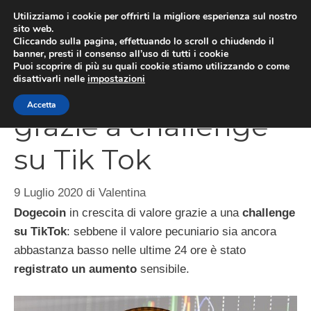
Vai
Utilizziamo i cookie per offrirti la migliore esperienza sul nostro
al
sito web.
ME
Cliccando sulla pagina, effettuando lo scroll o chiudendo il
contenuto
banner, presti il consenso all’uso di tutti i cookie
Puoi scoprire di più su quali cookie stiamo utilizzando o come
disattivarli nelle
impostazioni
Dogecoin in crescita
Accetta
grazie a challenge
su Tik Tok
9 Luglio 2020
di
Valentina
Dogecoin
in crescita di valore grazie a una
challenge
su TikTok
: sebbene il valore pecuniario sia ancora
abbastanza basso nelle ultime 24 ore è stato
registrato un aumento
sensibile.