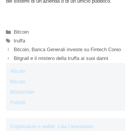
dei sistemi di un’azienda o di un ufficio pubblico.
Categorie
Bitcoin
Tag
truffa
Bitcoin, Banca Generali investe su Fintech Conio
Bitgrail e il mistero della truffa ai suoi danni
Altcoin
Bitcoin
Blockchain
Prestiti
Criptovalute e wallet, cala l’anonimato