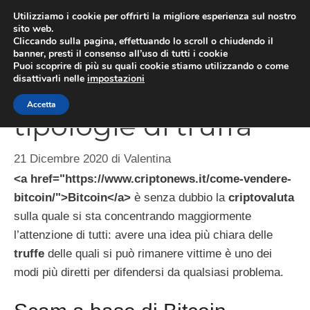
Vai
Utilizziamo i cookie per offrirti la migliore esperienza sul nostro
al
sito web.
ME
Cliccando sulla pagina, effettuando lo scroll o chiudendo il
contenuto
banner, presti il consenso all’uso di tutti i cookie
Puoi scoprire di più su quali cookie stiamo utilizzando o come
disattivarli nelle
impostazioni
Bitcoin, le principali
Accetta
tipologie di truffa
21 Dicembre 2020
di
Valentina
<a href="https://www.criptonews.it/come-vendere-
bitcoin/">Bitcoin</a>
è senza dubbio la
criptovaluta
sulla quale si sta concentrando maggiormente
l’attenzione di tutti: avere una idea più chiara delle
truffe
delle quali si può rimanere vittime è uno dei
modi più diretti per difendersi da qualsiasi problema.