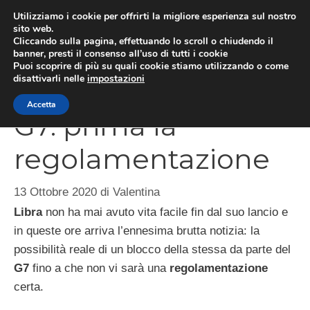
Vai
Utilizziamo i cookie per offrirti la migliore esperienza sul nostro
al
sito web.
ME
Cliccando sulla pagina, effettuando lo scroll o chiudendo il
contenuto
banner, presti il consenso all’uso di tutti i cookie
Puoi scoprire di più su quali cookie stiamo utilizzando o come
disattivarli nelle
impostazioni
Libra bloccata da
Accetta
G7: prima la
regolamentazione
13 Ottobre 2020
di
Valentina
Libra
non ha mai avuto vita facile fin dal suo lancio e
in queste ore arriva l’ennesima brutta notizia: la
possibilità reale di un blocco della stessa da parte del
G7
fino a che non vi sarà una
regolamentazione
certa.