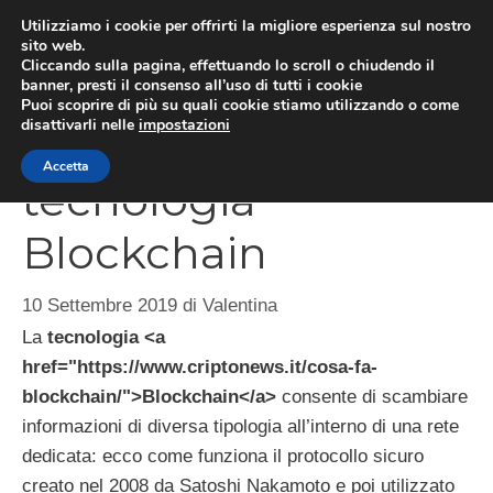
Vai
Utilizziamo i cookie per offrirti la migliore esperienza sul nostro
al
sito web.
ME
Cliccando sulla pagina, effettuando lo scroll o chiudendo il
contenuto
banner, presti il consenso all’uso di tutti i cookie
Puoi scoprire di più su quali cookie stiamo utilizzando o come
disattivarli nelle
impostazioni
Come funziona la
Accetta
tecnologia
Blockchain
10 Settembre 2019
di
Valentina
La
tecnologia <a
href="https://www.criptonews.it/cosa-fa-
blockchain/">Blockchain</a>
consente di scambiare
informazioni di diversa tipologia all’interno di una rete
dedicata: ecco come funziona il protocollo sicuro
creato nel 2008 da Satoshi Nakamoto e poi utilizzato