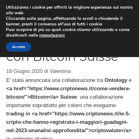
Vai
Utilizziamo i cookie per offrirti la migliore esperienza sul nostro
al
sito web.
ME
Cliccando sulla pagina, effettuando lo scroll o chiudendo il
contenuto
banner, presti il consenso all’uso di tutti i cookie
Puoi scoprire di più su quali cookie stiamo utilizzando o come
disattivarli nelle
impostazioni
Ontology collabora
Accetta
con Bitcoin Suisse
18 Giugno 2020
di
Valentina
E’ stata annunciata una collaborazione tra
Ontology
e
<a href="https://www.criptonews.it/come-vendere-
bitcoin/">Bitcoin</a> Suisse
: una collaborazione
importante soprattutto per coloro che eseguono
trading in <a href="https://www.criptonews.it/le-5-
cripto-che-hanno-registrato-i-maggiori-guadagni-
nel-2023-unanalisi-approfondita/">criptovalute</a>
in ambiente elvetico.