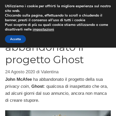
Vai
Utilizziamo i cookie per offrirti la migliore esperienza sul nostro
al
sito web.
ME
Cliccando sulla pagina, effettuando lo scroll o chiudendo il
contenuto
banner, presti il consenso all’uso di tutti i cookie
Puoi scoprire di più su quali cookie stiamo utilizzando o come
disattivarli nelle
impostazioni
McAfee ha
Accetta
abbandonato il
progetto Ghost
24 Agosto 2020
di
Valentina
John McAfee
ha abbandonato il progetto della sua
privacy coin
,
Ghost
: qualcosa di inaspettato che ora,
ad alcuni giorni dal suo annuncio, ancora non manca
di creare stupore.