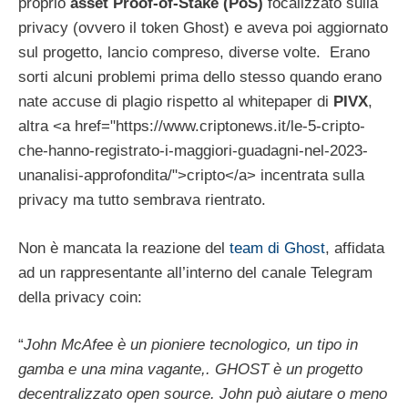
proprio
asset Proof-of-Stake (PoS)
focalizzato sulla
privacy (ovvero il token Ghost) e aveva poi aggiornato
sul progetto, lancio compreso, diverse volte. Erano
sorti alcuni problemi prima dello stesso quando erano
nate accuse di plagio rispetto al whitepaper di
PIVX
,
altra <a href="https://www.criptonews.it/le-5-cripto-
che-hanno-registrato-i-maggiori-guadagni-nel-2023-
unanalisi-approfondita/">cripto</a> incentrata sulla
privacy ma tutto sembrava rientrato.
Non è mancata la reazione del
team di Ghost
, affidata
ad un rappresentante all’interno del canale Telegram
della privacy coin:
“
John McAfee è un pioniere tecnologico, un tipo in
gamba e una mina vagante,. GHOST è un progetto
decentralizzato open source. John può aiutare o meno